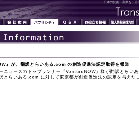
日本の技術・産業を、正
eNOW』が、翻訳とらいある.com の創造促進法認定取得を報道
ニュースのトップランナー『VentureNOW』様が翻訳とらいある 
訳とらいある.com に対して東京都が創造促進法の認定を与えた