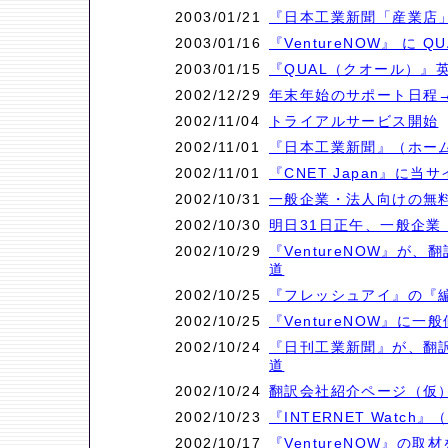
2003/01/21
『日本工業新聞「産業店」E
2003/01/16
『VentureNOW』 に
2003/01/15
『QUAL（クオール）』
2002/12/29
年末年始のサポート日程→終
2002/11/04
トライアルサービス開始
2002/11/01
『日本工業新聞』（ホー
2002/11/01
『CNET Japan』に
2002/10/31
一般企業・法人向けの無
2002/10/30
明日31日正午、一般企
2002/10/29
『VentureNOW』が
道
2002/10/25
『フレッシュアイ』の『
2002/10/25
『VentureNOW』に
2002/10/24
『日刊工業新聞』が、翻訳
道
2002/10/24
翻訳会社紹介ページ（仮）
2002/10/23
『INTERNET Wat
2002/10/17
『VentureNOW』の