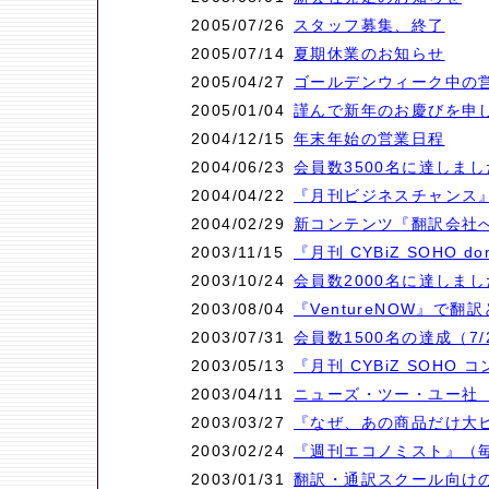
2005/07/26
スタッフ募集、終了
2005/07/14
夏期休業のお知らせ
2005/04/27
ゴールデンウィーク中の
2005/01/04
謹んで新年のお慶びを申
2004/12/15
年末年始の営業日程
2004/06/23
会員数3500名に達しまし
2004/04/22
『月刊ビジネスチャンス
2004/02/29
新コンテンツ『翻訳会社
2003/11/15
『月刊 CYBiZ SOHO
2003/10/24
会員数2000名に達しまし
2003/08/04
『VentureNOW』で翻
2003/07/31
会員数1500名の達成（
2003/05/13
『月刊 CYBiZ SOH
2003/04/11
ニューズ・ツー・ユー社 
2003/03/27
『なぜ、あの商品だけ大
2003/02/24
『週刊エコノミスト』（
2003/01/31
翻訳・通訳スクール向けの